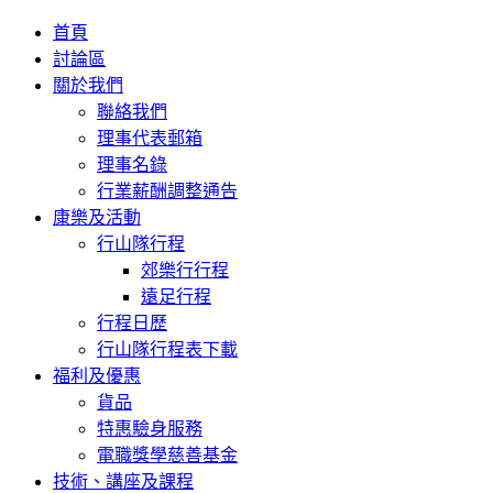
首頁
討論區
關於我們
聯絡我們
理事代表郵箱
理事名錄
行業薪酬調整通告
康樂及活動
行山隊行程
郊樂行行程
遠足行程
行程日歷
行山隊行程表下載
福利及優惠
貨品
特惠驗身服務
電職獎學慈善基金
技術、講座及課程