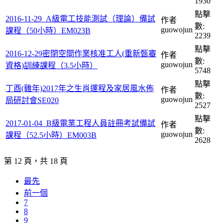
1930
點擊
2016-11-29_A級電工技能測試（理論）備試
作者
數:
guowojun
課程（50小時）EM023B
2239
點擊
2016-12-29密閉空間作業核准工人(重新甄審
作者
數:
guowojun
資格)訓練課程（3.5小時）
5748
點擊
丁酉(雞年)2017年之生肖運程及家居風水佈
作者
數:
guowojun
局研討會SE020
2527
點擊
2017-01-04_B級電業工程人員註冊考試備試
作者
數:
guowojun
課程（52.5小時）EM003B
2628
第 12 頁，共 18 頁
最先
前一個
7
8
9