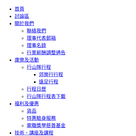
首頁
討論區
關於我們
聯絡我們
理事代表郵箱
理事名錄
行業薪酬調整通告
康樂及活動
行山隊行程
郊樂行行程
遠足行程
行程日歷
行山隊行程表下載
福利及優惠
貨品
特惠驗身服務
電職獎學慈善基金
技術、講座及課程