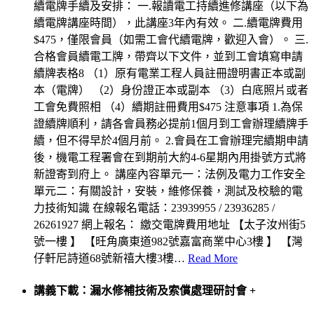
續電牌手續及安排： 一.報讀電工持續進修講座（以下為
續電牌講座時間），此講座3年內有效。 二.續電牌費用
$475，僅限會員（如需工會代續電牌，歡迎入會）。 三.
合格會員續電工牌，帶齊以下文件，並到工會填寫申請
續牌表格8 （1）原有電業工程人員註冊證明書正本或副
本（電牌） （2）身份證正本或副本 （3）白底照片或者
工會免費照相 （4）續期註冊費用$475 注意事項 1.為保
證續牌順利，請各會員務必提前1個月到工會辦理續牌手
續，但不得早於4個月前。 2.會員在工會辦理完續期申請
後，機電工程署會在到期前大約4-6星期內用掛號方式將
新證寄到府上。 講座內容單元一：法例及電力工作安全
單元二：有關設計，安裝，維修保養，測試及校驗的電
力技術知識 在線報名電話：23939955 / 23936285 /
26261927 網上報名： 繳交電牌費用地址 【太子汝州街5
號一樓 】 【旺角廣東道982號嘉富商業中心3樓 】 【灣
仔軒尼詩道68號新禧大樓3樓
…
Read More
講義下載：漏水修補技術及索償處理研討會
+