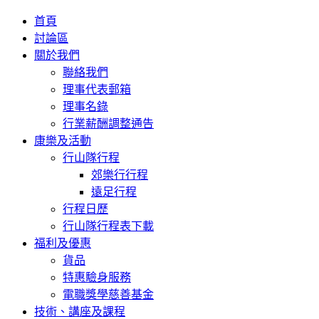
首頁
討論區
關於我們
聯絡我們
理事代表郵箱
理事名錄
行業薪酬調整通告
康樂及活動
行山隊行程
郊樂行行程
遠足行程
行程日歷
行山隊行程表下載
福利及優惠
貨品
特惠驗身服務
電職獎學慈善基金
技術、講座及課程