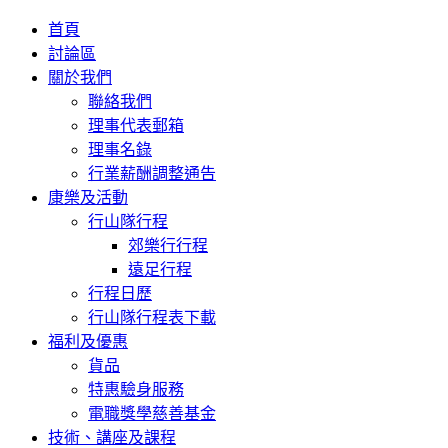
首頁
討論區
關於我們
聯絡我們
理事代表郵箱
理事名錄
行業薪酬調整通告
康樂及活動
行山隊行程
郊樂行行程
遠足行程
行程日歷
行山隊行程表下載
福利及優惠
貨品
特惠驗身服務
電職獎學慈善基金
技術、講座及課程