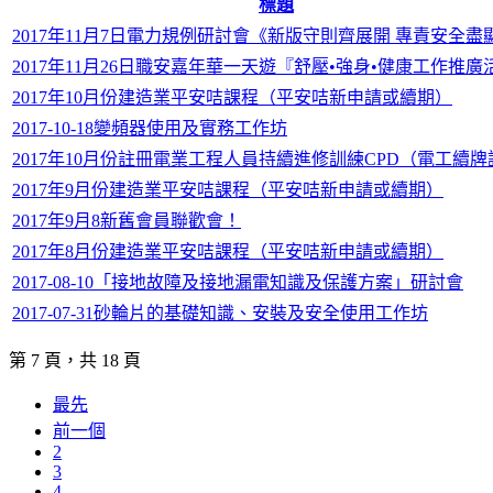
標題
2017年11月7日電力規例研討會《新版守則齊展開 專責安全盡
2017年11月26日職安嘉年華一天遊『舒壓•強身•健康工作推廣
2017年10月份建造業平安咭課程（平安咭新申請或續期）
2017-10-18變頻器使用及實務工作坊
2017年10月份註冊電業工程人員持續進修訓練CPD（電工續
2017年9月份建造業平安咭課程（平安咭新申請或續期）
2017年9月8新舊會員聯歡會！
2017年8月份建造業平安咭課程（平安咭新申請或續期）
2017-08-10「接地故障及接地漏電知識及保護方案」研討會
2017-07-31砂輪片的基礎知識、安裝及安全使用工作坊
第 7 頁，共 18 頁
最先
前一個
2
3
4