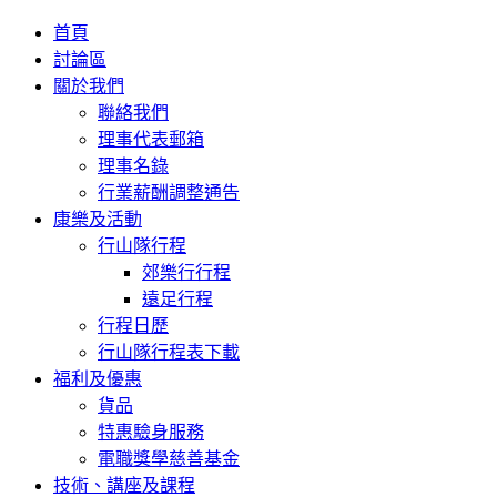
首頁
討論區
關於我們
聯絡我們
理事代表郵箱
理事名錄
行業薪酬調整通告
康樂及活動
行山隊行程
郊樂行行程
遠足行程
行程日歷
行山隊行程表下載
福利及優惠
貨品
特惠驗身服務
電職獎學慈善基金
技術、講座及課程