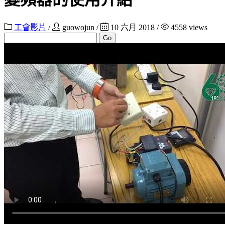
工會影片
/
guowojun
/
10 六月 2018 /
4558 views
Go