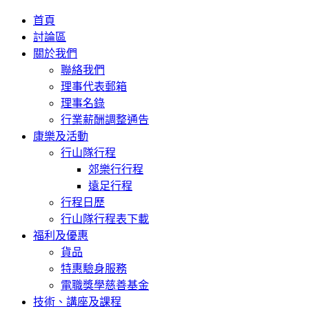
首頁
討論區
關於我們
聯絡我們
理事代表郵箱
理事名錄
行業薪酬調整通告
康樂及活動
行山隊行程
郊樂行行程
遠足行程
行程日歷
行山隊行程表下載
福利及優惠
貨品
特惠驗身服務
電職獎學慈善基金
技術、講座及課程