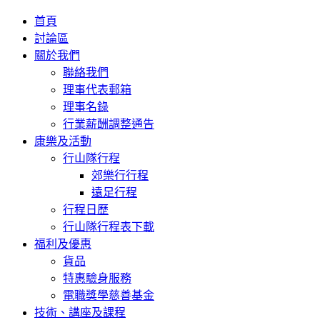
首頁
討論區
關於我們
聯絡我們
理事代表郵箱
理事名錄
行業薪酬調整通告
康樂及活動
行山隊行程
郊樂行行程
遠足行程
行程日歷
行山隊行程表下載
福利及優惠
貨品
特惠驗身服務
電職獎學慈善基金
技術、講座及課程