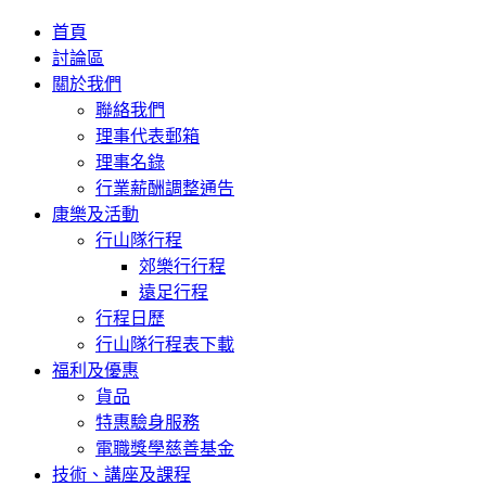
首頁
討論區
關於我們
聯絡我們
理事代表郵箱
理事名錄
行業薪酬調整通告
康樂及活動
行山隊行程
郊樂行行程
遠足行程
行程日歷
行山隊行程表下載
福利及優惠
貨品
特惠驗身服務
電職獎學慈善基金
技術、講座及課程