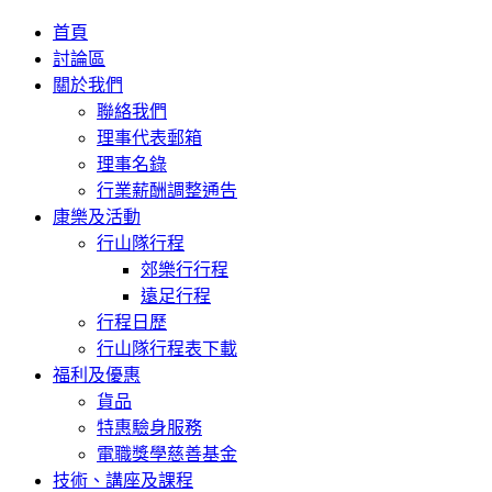
首頁
討論區
關於我們
聯絡我們
理事代表郵箱
理事名錄
行業薪酬調整通告
康樂及活動
行山隊行程
郊樂行行程
遠足行程
行程日歷
行山隊行程表下載
福利及優惠
貨品
特惠驗身服務
電職獎學慈善基金
技術、講座及課程