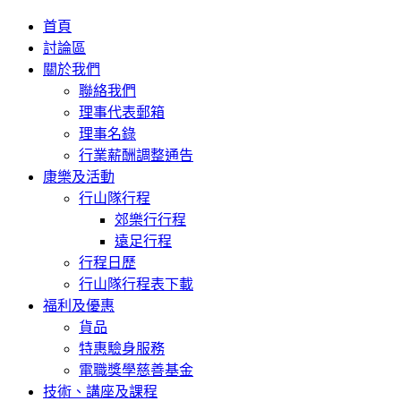
首頁
討論區
關於我們
聯絡我們
理事代表郵箱
理事名錄
行業薪酬調整通告
康樂及活動
行山隊行程
郊樂行行程
遠足行程
行程日歷
行山隊行程表下載
福利及優惠
貨品
特惠驗身服務
電職獎學慈善基金
技術、講座及課程