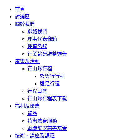
首頁
討論區
關於我們
聯絡我們
理事代表郵箱
理事名錄
行業薪酬調整通告
康樂及活動
行山隊行程
郊樂行行程
遠足行程
行程日歷
行山隊行程表下載
福利及優惠
貨品
特惠驗身服務
電職獎學慈善基金
技術、講座及課程