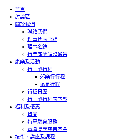
首頁
討論區
關於我們
聯絡我們
理事代表郵箱
理事名錄
行業薪酬調整通告
康樂及活動
行山隊行程
郊樂行行程
遠足行程
行程日歷
行山隊行程表下載
福利及優惠
貨品
特惠驗身服務
電職獎學慈善基金
技術、講座及課程