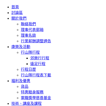
首頁
討論區
關於我們
聯絡我們
理事代表郵箱
理事名錄
行業薪酬調整通告
康樂及活動
行山隊行程
郊樂行行程
遠足行程
行程日歷
行山隊行程表下載
福利及優惠
貨品
特惠驗身服務
電職獎學慈善基金
技術、講座及課程