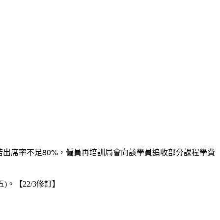
。 【若出席率不足80%，僱員再培訓局會向該學員追收部分課程學費
/5(五)。【22/3修訂】