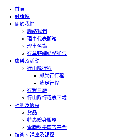
首頁
討論區
關於我們
聯絡我們
理事代表郵箱
理事名錄
行業薪酬調整通告
康樂及活動
行山隊行程
郊樂行行程
遠足行程
行程日歷
行山隊行程表下載
福利及優惠
貨品
特惠驗身服務
電職獎學慈善基金
技術、講座及課程