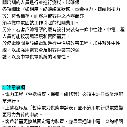
關培訓的人員進行並進行測試，以確保
各項細節（如相序、終端線耳狀態、電纜拉力、螺絲帽扭力
等）符合標準，而客戶或客戶之承辦商亦
須承擔中電因該工作引起的相關費用。
另外，若客戶總電掣的原有設計只裝有一條中性線，中電工程
人員可能按現場環境和實際需要，
於停電期間為該總電掣進行中性線改善工程，加裝額外中性
線，以加強用電安全及對客戶裝置的保
護，以及中電供電系統的可靠性。
4. 注意事項
• 電力工程（包括檢查、保養、維修等）必須由註冊電業承辦
商進行。
• 上述程序及「暫停電力供應申請表」並不適用於新供電或變
更電力負荷的申請。
• 客戶若需更換其固定電力裝置，應盡早通知中電，查詢相關