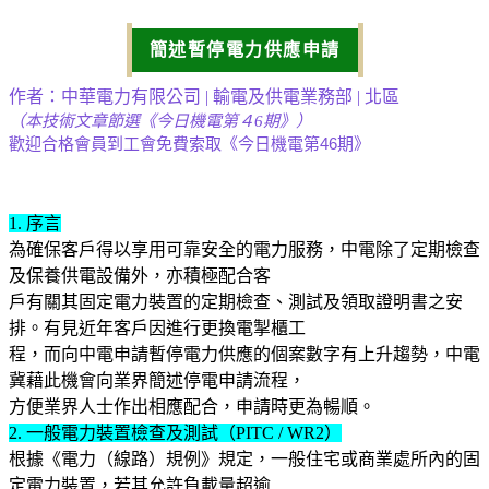
簡述暫停電力供應申請
作者：中華電力有限公司 | 輸電及供電業務部 | 北區
（本技術文章節選《今日機電第４6期》）
歡迎合格會員到工會免費索取《今日機電第46期》
1. 序言
為確保客戶得以享用可靠安全的電力服務，中電除了定期檢查
及保養供電設備外，亦積極配合客
戶有關其固定電力裝置的定期檢查、測試及領取證明書之安
排。有見近年客戶因進行更換電掣櫃工
程，而向中電申請暫停電力供應的個案數字有上升趨勢，中電
冀藉此機會向業界簡述停電申請流程，
方便業界人士作出相應配合，申請時更為暢順。
2. 一般電力裝置檢查及測試（PITC / WR2）
根據《電力（線路）規例》規定，一般住宅或商業處所內的固
定電力裝置，若其允許負載量超逾