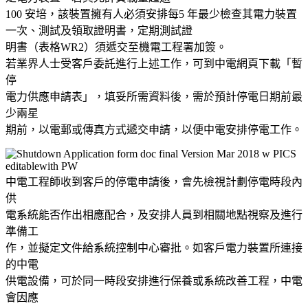
100 安培，該裝置擁有人必須安排每5 年最少檢查其電力裝置
一次、測試及領取證明書，定期測試證
明書（表格WR2）須遞交至機電工程署加簽。
若業界人士受客戶委託進行上述工作，可到中電網頁下載「暫
停
電力供應申請表」，填妥所需資料後，需於預計停電日期前最
少兩星
期前，以電郵或傳真方式遞交申請，以便中電安排停電工作。
中電工程師收到客戶的停電申請後，會先檢視計劃停電時段內
供
電系統能否作出相應配合，及安排人員到相關地點視察及進行
準備工
作，並擬定文件給系統控制中心審批。如客戶電力裝置所連接
的中電
供電設備，可於同一時段安排進行保養或系統改善工程，中電
會因應