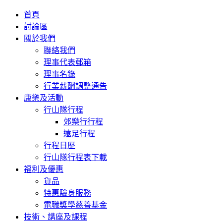
首頁
討論區
關於我們
聯絡我們
理事代表郵箱
理事名錄
行業薪酬調整通告
康樂及活動
行山隊行程
郊樂行行程
遠足行程
行程日歷
行山隊行程表下載
福利及優惠
貨品
特惠驗身服務
電職獎學慈善基金
技術、講座及課程