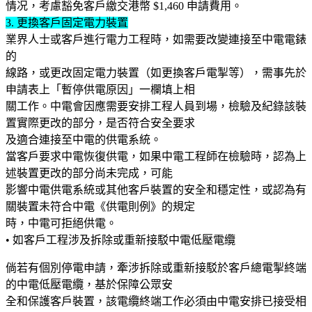
情况，考慮豁免客戶繳交港幣 $1,460 申請費用。
3. 更換客戶固定電力裝置
業界人士或客戶進行電力工程時，如需要改變連接至中電電錶
的
線路，或更改固定電力裝置（如更換客戶電掣等），需事先於
申請表上「暫停供電原因」一欄填上相
關工作。中電會因應需要安排工程人員到場，檢驗及紀錄該裝
置實際更改的部分，是否符合安全要求
及適合連接至中電的供電系統。
當客戶要求中電恢復供電，如果中電工程師在檢驗時，認為上
述裝置更改的部分尚未完成，可能
影響中電供電系統或其他客戶裝置的安全和穩定性，或認為有
關裝置未符合中電《供電則例》的規定
時，中電可拒絕供電。
• 如客戶工程涉及拆除或重新接駁中電低壓電纜
倘若有個別停電申請，牽涉拆除或重新接駁於客戶總電掣終端
的中電低壓電纜，基於保障公眾安
全和保護客戶裝置，該電纜終端工作必須由中電安排已接受相