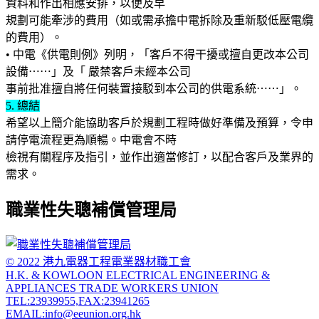
資料和作出相應安排，以便及早
規劃可能牽涉的費用（如或需承擔中電拆除及重新駁低壓電纜
的費用）。
• 中電《供電則例》列明，「客戶不得干擾或擅自更改本公司
設備⋯⋯」及「 嚴禁客戶未經本公司
事前批准擅自將任何裝置接駁到本公司的供電系統⋯⋯」。
5. 總結
希望以上簡介能協助客戶於規劃工程時做好準備及預算，令申
請停電流程更為順暢。中電會不時
檢視有關程序及指引，並作出適當修訂，以配合客戶及業界的
需求。
職業性失聰補償管理局
© 2022 港九電器工程電業器材職工會
H.K. & KOWLOON ELECTRICAL ENGINEERING &
APPLIANCES TRADE WORKERS UNION
TEL:23939955,FAX:23941265
EMAIL:info@eeunion.org.hk