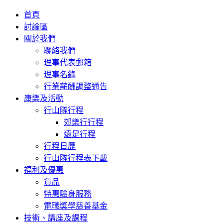
首頁
討論區
關於我們
聯絡我們
理事代表郵箱
理事名錄
行業薪酬調整通告
康樂及活動
行山隊行程
郊樂行行程
遠足行程
行程日歷
行山隊行程表下載
福利及優惠
貨品
特惠驗身服務
電職獎學慈善基金
技術、講座及課程